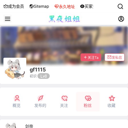
成为会员
Sitemap
买家秀
永久地址
关注Ta
发私信
gf1115
Lv0
初识
概览
发布的
关注
粉丝
收藏
剑帝