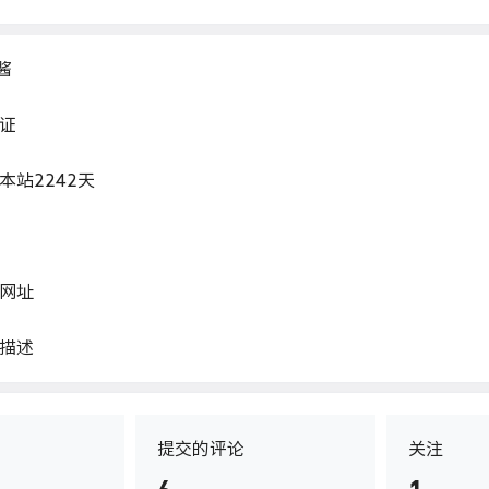
酱
证
本站
2242
天
网址
描述
提交的评论
关注