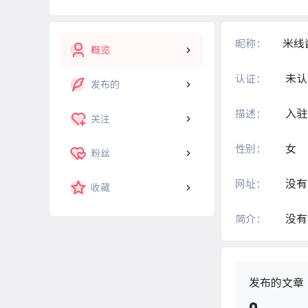
米线
昵称：
概览
未认
认证：
发布的
入驻
描述：
关注
女
性别：
粉丝
没有
网址：
收藏
没有
简介：
发布的文章