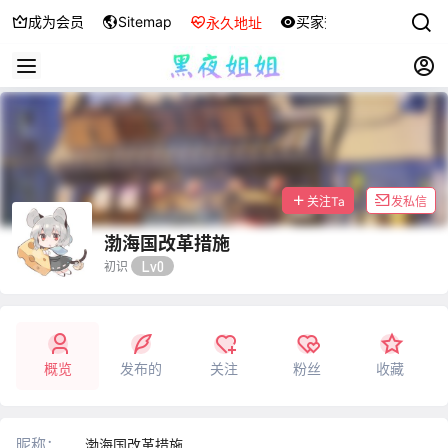
成为会员
Sitemap
买家秀
永久地址
关注Ta
发私信
渤海国改革措施
Lv0
初识
概览
发布的
关注
粉丝
收藏
昵称：
渤海国改革措施