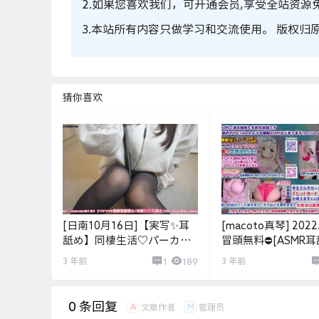
2.如果您喜欢我们，可开通会员,享受全站资源
3.本站所有内容只做学习和交流使用。 版权归
猜你喜欢
[日南10月16日]【実写✨耳
[macoto真琴] 2022.
舐め】同棲生活♡パーカー
冒頭無料⛔[ASMR耳
黒タイツ彼女♡大好きなキ
300万円新機材！拘
3 年前
3 年前
1
189
ミに全力あまあまイチャラ
メイドがご主人様に
ブ耳舐め♡【KU100高音質-
使われご奉仕します
ASMR-Ear licking】
♡【KU100】Ear lick
0 条回复
A
M
文章作者
管理员
Video