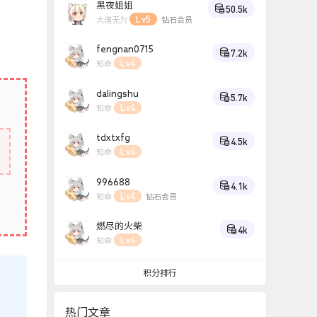
黑夜姐姐
50.5k
Lv5
大道无为
钻石会员
fengnan0715
7.2k
Lv4
知命
dalingshu
5.7k
Lv4
知命
tdxtxfg
4.5k
Lv4
知命
996688
4.1k
Lv4
知命
钻石会员
燃尽的火柴
4k
Lv4
知命
积分排行
热门文章