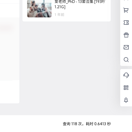
爱老师_PhD - 13套合集 [193P/
1.21G]
1 年前
确认修改
查询 118 次，耗时 0.6413 秒