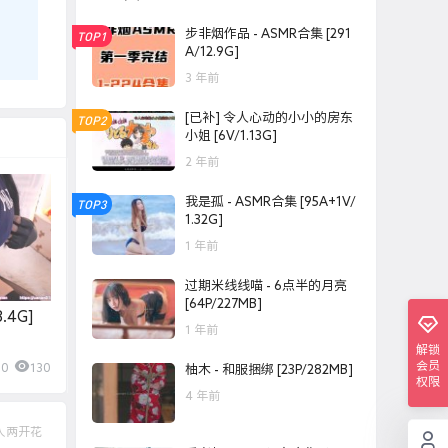
步非烟作品 - ASMR合集 [291
TOP1
A/12.9G]
3 年前
[已补] 令人心动的小小的房东
TOP2
小姐 [6V/1.13G]
2 年前
我是孤 - ASMR合集 [95A+1V/
TOP3
1.32G]
1 年前
过期米线线喵 - 6点半的月亮
[64P/227MB]
.4G]
1 年前
解锁
会员
0
130
柚木 - 和服捆绑 [23P/282MB]
权限
4 年前
人两开花