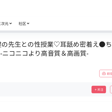
三次元
社区
.23 保健の先生との性授業♡耳舐め密着え●ち
-ニコニコより高音質＆高画質-
前
关注