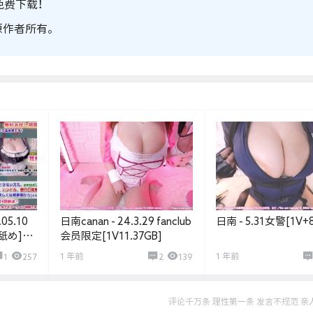
免费下载！
原作者所有。
05.10
日南canan - 24.3.29 fanclub
日南 - 5.31女警[1V+8
舐め]
会员限定[1V11.37GB]
束調教
1 年前
1 年前
1
257
2
139
●コキ
ing
评论千万条 理性第一条 发言不规范 亲