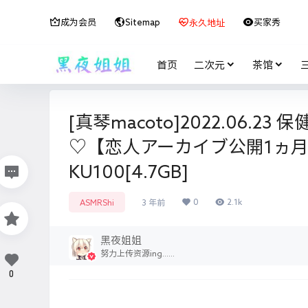
成为会员
Sitemap
买家秀
永久地址
首页
二次元
茶馆
[真琴macoto]2022.06
♡【恋人アーカイブ公開1ヵ月
KU100[4.7GB]
0
2.1k
ASMRShi
3 年前
黑夜姐姐
努力上传资源ing......
0