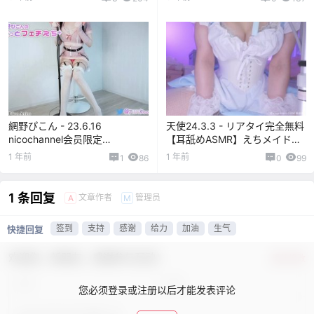
ゃう睡眠導入 [※YouTubeより高
音質] Sleep Sound[2GB]
網野ぴこん - 23.6.16
天使24.3.3 - リアタイ完全無料
nicochannel会员限定
【耳舐めASMR】えちメイドの
[1V314.86MB]
うまのり騎乗攻め[1V894MB]
1 年前
1 年前
1
86
0
99
1 条回复
文章作者
管理员
A
M
签到
支持
感谢
给力
加油
生气
快捷回复
欢迎您，新朋友，感谢参与互动！
确认修改
您必须登录或注册以后才能发表评论