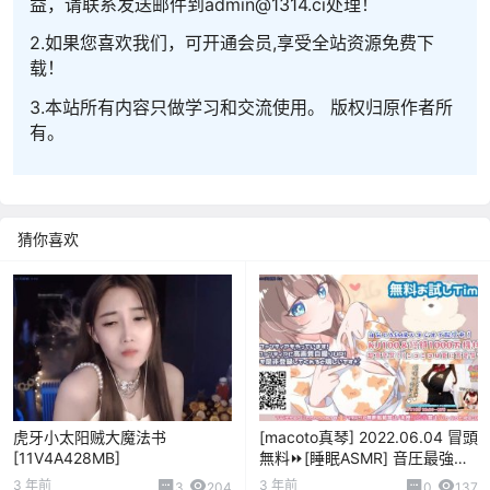
益，请联系发送邮件到admin@1314.ci处理！
2.如果您喜欢我们，可开通会员,享受全站资源免费下
载！
3.本站所有内容只做学习和交流使用。 版权归原作者所
有。
猜你喜欢
虎牙小太阳贼大魔法书
[macoto真琴] 2022.06.04 冒頭
[11V4A428MB]
無料⏩[睡眠ASMR] 音圧最強！
すごく気持ちよく効いて寝れち
3 年前
3 年前
3
204
0
137