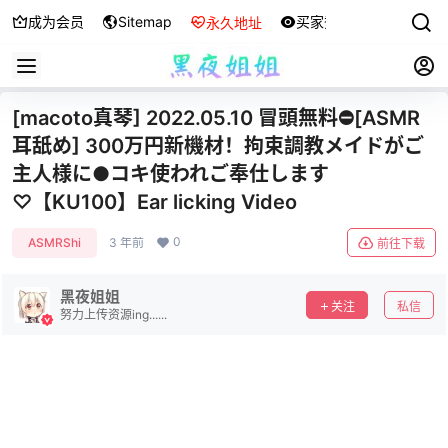
成为会员
Sitemap
买家秀
永久地址
[macoto真琴] 2022.05.10 冒頭無料⛔[ASMR
耳舐め] 300万円新機材！拘束調教メイドがご
主人様に●コキ使われご奉仕します
♡【KU100】Ear licking Video
0
ASMRShi
3 年前
前往下载
黑夜姐姐
关注
私信
努力上传资源ing......