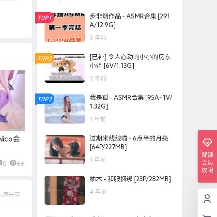
步非烟作品 - ASMR合集 [291
TOP1
A/12.9G]
3 年前
[已补] 令人心动的小小的房东
TOP2
小姐 [6V/1.13G]
2 年前
我是孤 - ASMR合集 [95A+1V/
TOP3
1.32G]
1 年前
过期米线线喵 - 6点半的月亮
Nico会
[64P/227MB]
解锁
1 年前
会员
0
66
权限
柚木 - 和服捆绑 [23P/282MB]
4 年前
人两开花