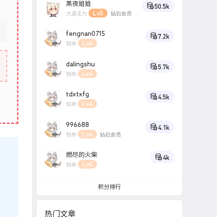
黑夜姐姐
50.5k
Lv5
大道无为
钻石会员
fengnan0715
7.2k
Lv4
知命
dalingshu
5.7k
Lv4
知命
tdxtxfg
4.5k
Lv4
知命
996688
4.1k
Lv4
知命
钻石会员
燃尽的火柴
4k
Lv4
知命
积分排行
热门文章