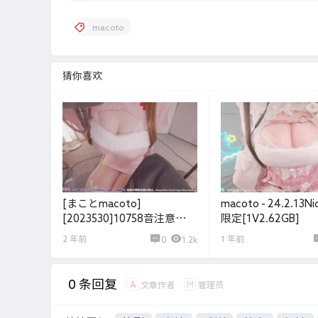
macoto
猜你喜欢
[まことmacoto]
macoto - 24.2.13
[2023530]10758音注意
限定[1V2.62GB]
↓[ASMR耳舐め]巨乳ナース
2 年前
1 年前
0
1.2k
に弄ばれちゃう夜(手＆足＆
胸ご奉仕)[10.4g]
0 条回复
A
M
文章作者
管理员