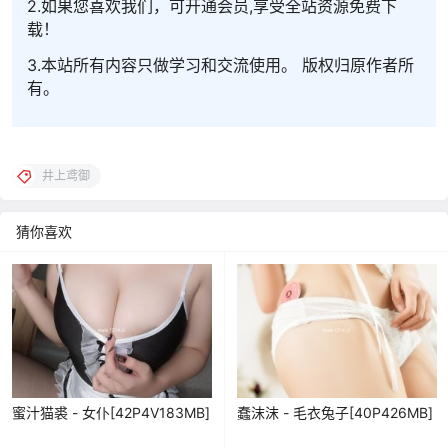
2.如果您喜欢我们，可开通会员,享受全站资源免费下
载！
3.本站所有内容只做学习和交流使用。 版权归原作者所
有。
井上鸢御
猜你喜欢
蜜汁猫裘 - 女仆[42P4V183MB]
蠢沫沫 - 毛衣兔子[40P426MB]