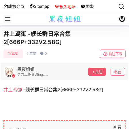
成为会员
Sitemap
买家秀
永久地址
井上鸢御 -舰长群日常合集
2[666P+332V2.58G]
0
写真集
2 年前
前往下载
黑夜姐姐
关注
私信
努力上传资源ing......
井上鸢御
-舰长群日常合集2[666P+332V2.58G]
查看