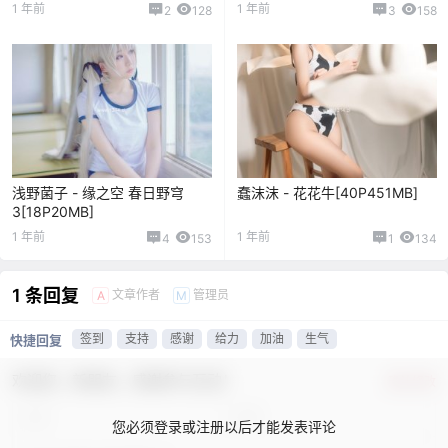
1 年前
1 年前
2
128
3
158
浅野菌子 - 缘之空 春日野穹
蠢沫沫 - 花花牛[40P451MB]
3[18P20MB]
1 年前
1 年前
4
153
1
134
1 条回复
文章作者
管理员
A
M
签到
支持
感谢
给力
加油
生气
快捷回复
欢迎您，新朋友，感谢参与互动！
确认修改
您必须登录或注册以后才能发表评论