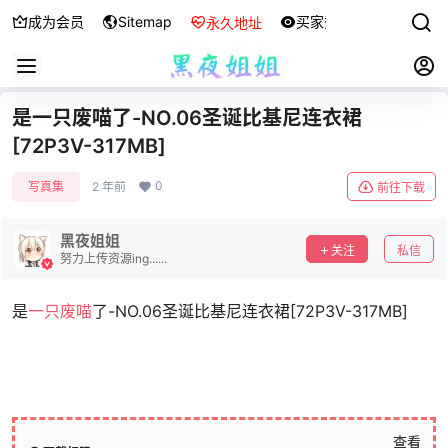
成为会员
Sitemap
买家秀
永久地址
是一只废喵了-NO.06圣诞比基尼连衣裙
[72P3V-317MB]
0
写真集
2 年前
前往下载
黑夜姐姐
关注
私信
努力上传资源ing......
是
一只废喵
了-NO.06圣诞比基尼连衣裙[72P3V-317MB]
查看