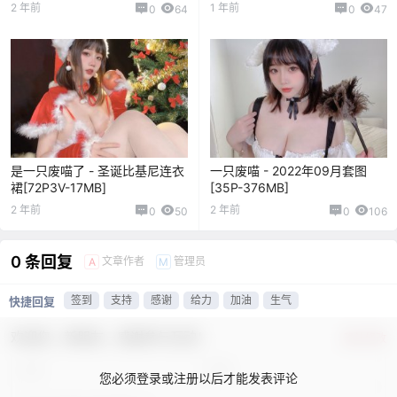
2 年前
1 年前
0
64
0
47
是一只废喵了 - 圣诞比基尼连衣
一只废喵 - 2022年09月套图
裙[72P3V-17MB]
[35P-376MB]
2 年前
2 年前
0
50
0
106
0 条回复
文章作者
管理员
A
M
签到
支持
感谢
给力
加油
生气
快捷回复
欢迎您，新朋友，感谢参与互动！
确认修改
您必须登录或注册以后才能发表评论