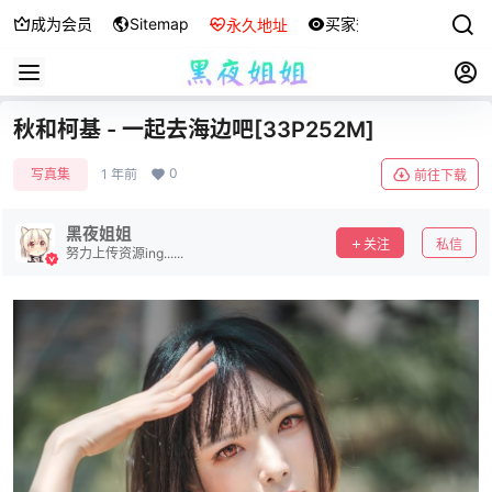
成为会员
Sitemap
买家秀
永久地址
秋和柯基 - 一起去海边吧[33P252M]
0
写真集
1 年前
前往下载
黑夜姐姐
关注
私信
努力上传资源ing......