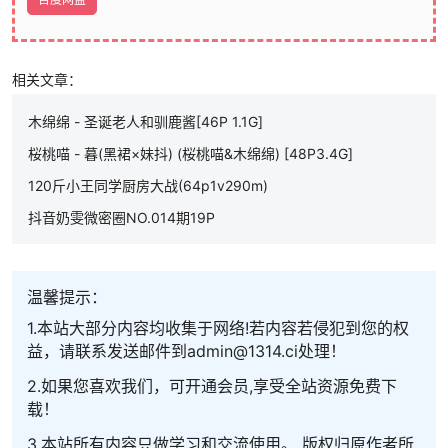
相关文章：
木绵绵 - 圣诞老人和驯鹿酱[46P 1.1G]
桜桃喵 - 暮(黑裙×妹抖) (桜桃喵&木绵绵) [48P3.4G]
120斤小王同学厨房大战(64p1v290m)
抖音奶雯微密圈NO.014期19P
温馨提示：
1.本站大部分内容均收集于网络!若内容若侵犯到您的权
益，请联系发送邮件到admin@1314.ci处理！
2.如果您喜欢我们，可开通会员,享受全站资源免费下
载！
3.本站所有内容只做学习和交流使用。 版权归原作者所