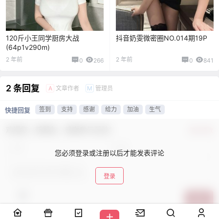
120斤小王同学厨房大战
抖音奶雯微密圈NO.014期19P
(64p1v290m)
2 年前
2 年前
0
266
0
841
2 条回复
文章作者
管理员
A
M
签到
支持
感谢
给力
加油
生气
快捷回复
欢迎您，新朋友，感谢参与互动！
确认修改
您必须登录或注册以后才能发表评论
登录
提交