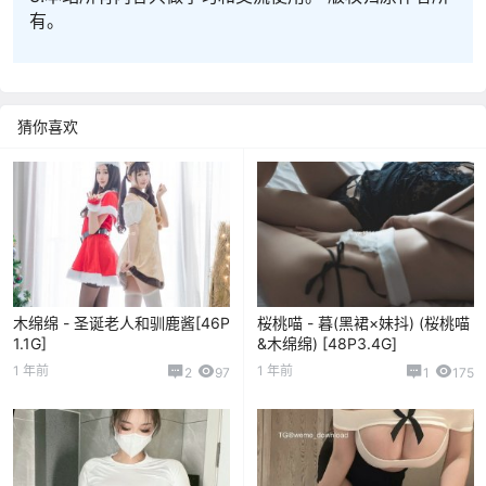
有。
猜你喜欢
木绵绵 - 圣诞老人和驯鹿酱[46P
桜桃喵 - 暮(黑裙×妹抖) (桜桃喵
1.1G]
&木绵绵) [48P3.4G]
1 年前
1 年前
2
97
1
175